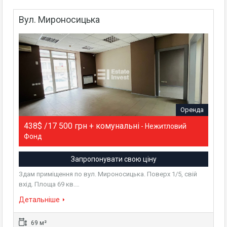
Вул. Мироносицька
Оренда
438$ /17 500 грн + комунальні
- Нежитловий
Фонд
Запропонувати свою ціну
Здам приміщення по вул. Мироносицька. Поверх 1/5, свій
вхід. Площа 69 кв.…
Детальніше
69 м²