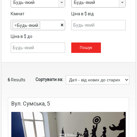
Будь-який
Будь-який
Кімнат
Ціна в $ від
×
×
Будь-який
Ціна в $ до
Сортувати за:
6
Results
Вул. Сумська, 5