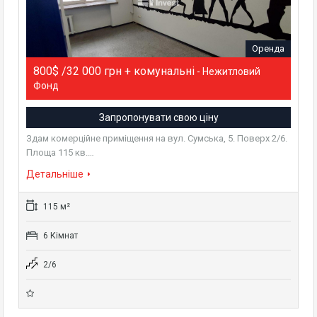
Оренда
800$ /32 000 грн + комунальні
- Нежитловий
Фонд
Запропонувати свою ціну
Здам комерційне приміщення на вул. Сумська, 5. Поверх 2/6.
Площа 115 кв.…
Детальніше
115 м²
6 Кімнат
2/6