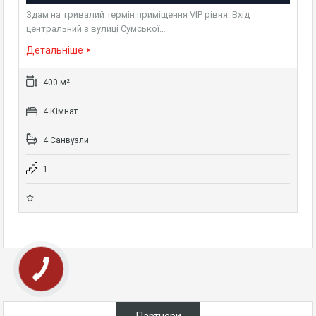
Здам на тривалий термін приміщення VIP рівня. Вхід
центральний з вулиці Сумської…
Детальніше
400 м²
4 Кімнат
4 Санвузли
1
Партнери