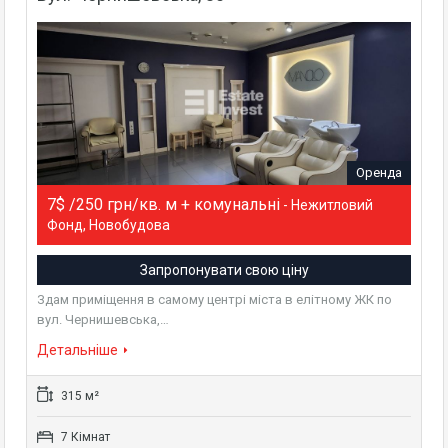
Оренда
7$ /250 грн/кв. м + комунальні
- Нежитловий
Фонд, Новобудова
Запропонувати свою ціну
Здам приміщення в самому центрі міста в елітному ЖК по
вул. Чернишевська,…
Детальніше
315 м²
7 Кімнат