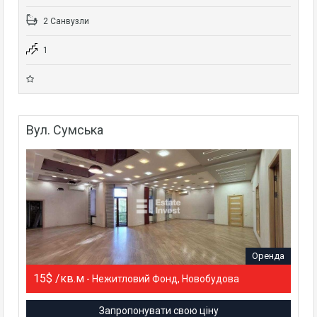
2 Санвузли
1
Вул. Сумська
Оренда
15$ /кв.м
- Нежитловий Фонд, Новобудова
Запропонувати свою ціну