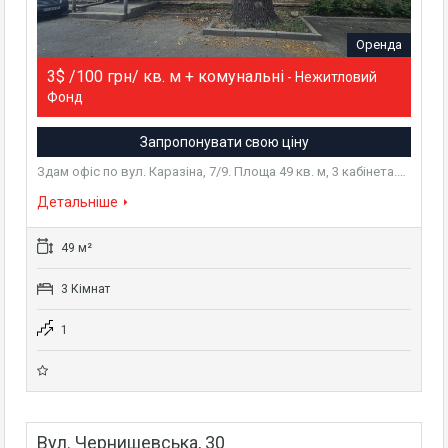
Оренда
3$ /100 грн/ кв. м + комунальні
- Нежитловий
Фонд
Запропонувати свою ціну
Здам офіс по вул. Каразіна, 7/9. Площа 49 кв. м, 3 кабінета.…
Детальніше
49 м²
3 Кімнат
1
Вул. Чернишевська, 30