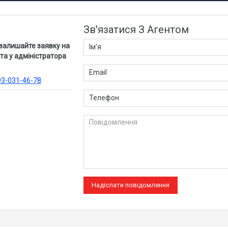
Зв'язатися З Агентом
 залишайте заявку на
та у адміністратора
93-031-46-78