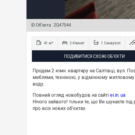
ID Об'єкта : 2Q47544
41 м²
2 Кімнат
1 Санвузол
ПОДИВИТИСЯ СХОЖІ ОБ'ЄКТИ
Продам 2 кімн. квартиру на Салтівці, вул. По
меблями, технікою, у відмінному житловому с
воду.
Повний огляд новобудов на сайті
ei.in. ua
Нічого зайвого! тільки те, що Ви шукаєте пі
про всіх нових об’єктах.