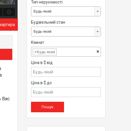
Тип нерухомості
Будь-який
Будівельний стан
вартира
Будь-який
Кімнат
×
×
Будь-який
Ціна в $ від
з
а
Ціна в $ до
 Вас