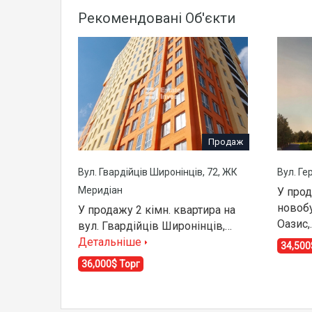
Рекомендовані Об'єкти
Продаж
Вул. Гвардійців Широнінців, 72, ЖК
Вул. Ге
Меридіан
У прод
новоб
У продажу 2 кімн. квартира на
Оазис
вул. Гвардійців Широнінців,…
Детальніше
34,500
36,000$ Торг