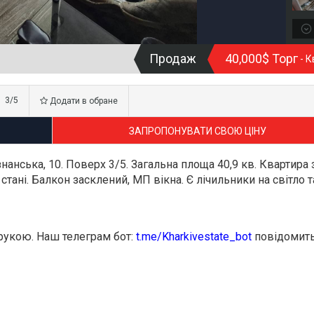
Продаж
40,000$ Торг
- К
3/5
Додати в обране
ЗАПРОПОНУВАТИ СВОЮ ЦІНУ
знанська, 10. Поверх 3/5. Загальна площа 40,9 кв. Квартира 
тані. Балкон засклений, МП вікна. Є лічильники на світло т
д рукою. Наш телеграм бот:
t.me/Kharkivestate_bot
повідомить