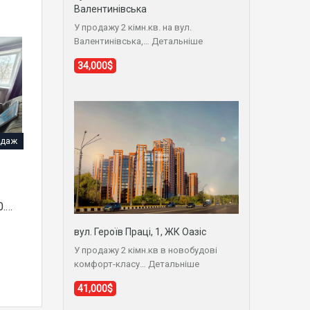
Валентинівська
У продажу 2 кімн.кв. на вул.
Валентинівська,…
Детальніше
34,000$
даж
0.…
вул. Героїв Праці, 1, ЖК Оазіс
У продажу 2 кімн.кв в новобудові
комфорт-класу…
Детальніше
41,000$