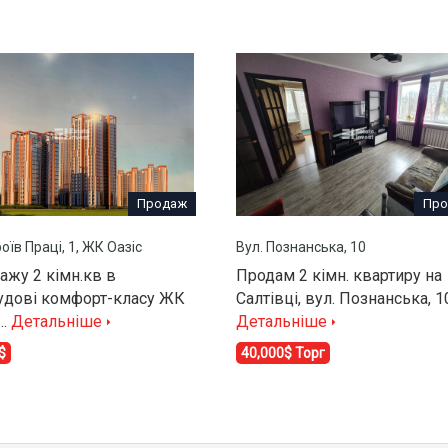
Продаж
Про
роїв Праці, 1, ЖК Оазіс
Вул. Познанська, 10
ажу 2 кімн.кв в
Продам 2 кімн. квартиру на
удові комфорт-класу ЖК
Салтівці, вул. Познанська, 1
,…
Детальніше
Детальніше
$
40,000$ Торг