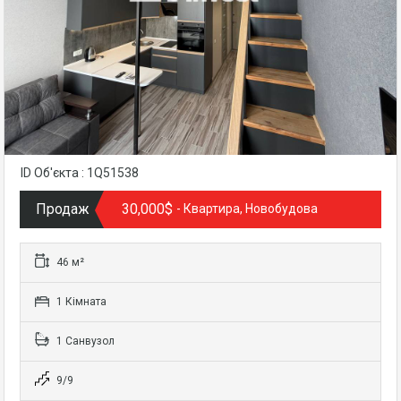
ID Об'єкта : 1Q51538
Продаж
30,000$
- Квартира, Новобудова
46 м²
1 Кімната
1 Санвузол
9/9