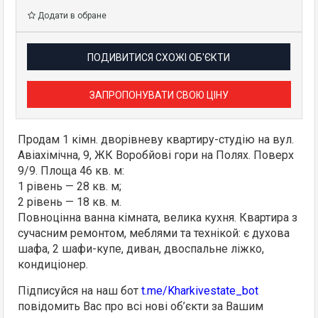
Додати в обране
ПОДИВИТИСЯ СХОЖІ ОБ'ЄКТИ
ЗАПРОПОНУВАТИ СВОЮ ЦІНУ
Продам 1 кімн. дворівневу квартиру-студію на вул.
Авіахімічна, 9, ЖК Воробйові гори на Полях. Поверх
9/9. Площа 46 кв. м:
1 рівень — 28 кв. м;
2 рівень — 18 кв. м.
Повноцінна ванна кімната, велика кухня. Квартира з
сучасним ремонтом, меблями та технікой: є духова
шафа, 2 шафи-купе, диван, двоспальне ліжко,
кондиціонер.
Підписуйся на наш бот
t.me/Kharkivestate_bot
повідомить Вас про всі нові об’єкти за Вашим