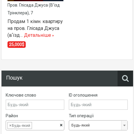
Пров. Глісада Джуса (вʼїзд
Трінклера), 7
Продам 1 кімн. квартиру
на пров. Глісада Джуса
(вʼїзд…
Детальніше
25,000$
Пошук
Ключове слово
ID оголошення
Район
Тип операції
×
Будь-який
×
Будь-який