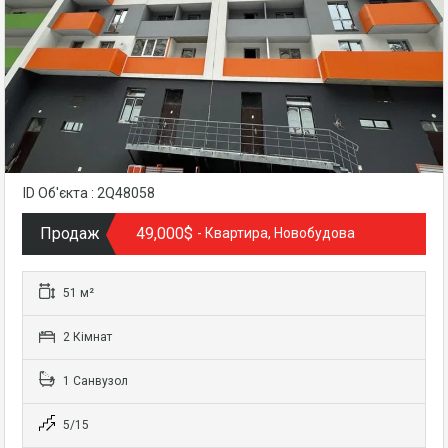
ID Об'єкта : 2Q48058
Продаж
49,000$
- Квартира, Новобудова
51 м²
2 Кімнат
1 Санвузол
5/15