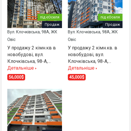
під єОселя
під єОселя
Продаж
Продаж
Вул. Клочківська, 98А, ЖК
Вул. Клочківська, 98А, ЖК
Овіс
Овіс
У продажу 2 кімн.кв в
У продажу 2 кімн.кв. в
новобудові, вул.
новобудові, вул.
Клочківська, 98-А,…
Клочківська, 98-А,…
Детальніше
Детальніше
56,000$
45,000$