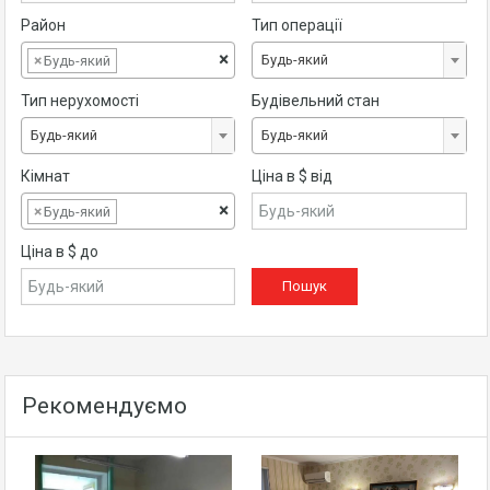
Район
Тип операції
×
Будь-який
×
Будь-який
Тип нерухомості
Будівельний стан
Будь-який
Будь-який
Кімнат
Ціна в $ від
×
×
Будь-який
Ціна в $ до
Рекомендуємо