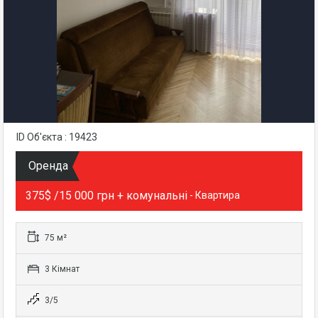
ID Об'єкта : 19423
Оренда
375$ /15 000 грн + комунальні
- Квартира
75 м²
3 Кімнат
3/5