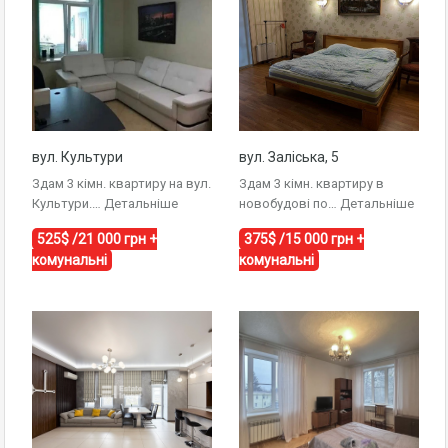
вул. Культури
вул. Заліська, 5
Здам 3 кімн. квартиру на вул.
Здам 3 кімн. квартиру в
Культури.…
Детальніше
новобудові по…
Детальніше
525$ /21 000 грн +
375$ /15 000 грн +
комунальні
комунальні