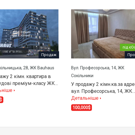
під єО
Продаж
Про
кільницька, 28, ЖК Bauhaus
Вул. Професорська, 14, ЖК
Сокільники
ажу 2 кімн. квартира в
удові преміум-класу ЖК…
У продажу 2 кімн.кв.за адр
ьніше
вул. Професорська, 14, ЖК
Детальніше
$
100,000$