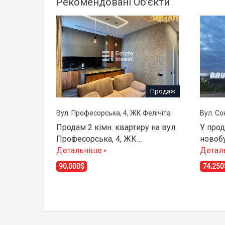
Рекомендовані Об'єкти
Продаж
Вул. Професорська, 4, ЖК Фелічіта
Вул. Со
Продам 2 кімн. квартиру на вул.
У прод
Професорська, 4, ЖК…
новоб
Детальніше
Детал
90,000$
74,250