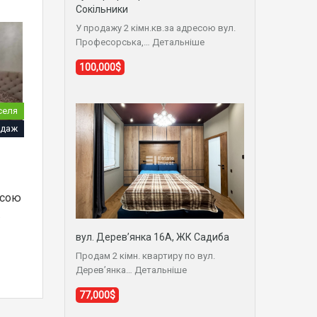
Сокільники
У продажу 2 кімн.кв.за адресою вул.
Професорська,…
Детальніше
100,000$
селя
даж
есою
…
вул. Дерев’янка 16А, ЖК Садиба
Продам 2 кімн. квартиру по вул.
Дерев’янка…
Детальніше
77,000$