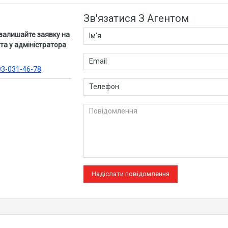
Зв'язатися З Агентом
 залишайте заявку на
та у адміністратора
93-031-46-78