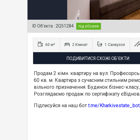
ID Об'єкта : 2Q51284
під єОселя
60 м²
2 Кімнат
1 Санвузол
ПОДИВИТИСЯ СХОЖІ ОБ'ЄКТИ
Продам 2 кімн. квартиру на вул. Професорсь
60 кв. м. Квартира з сучасним стильним ремо
вільного призначення. Будинок бізнес-класу, 
Розглядаємо продаж по сертифікату єВідно
Підписуйся на наш бот
t.me/Kharkivestate_bot