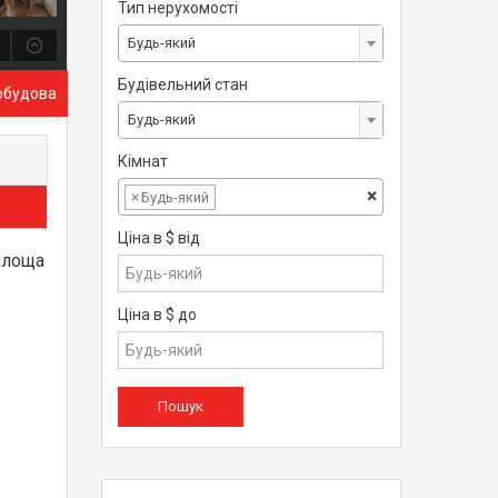
Тип нерухомості
Будь-який
Будівельний стан
вобудова
Будь-який
Кімнат
×
×
Будь-який
Ціна в $ від
 площа
Ціна в $ до