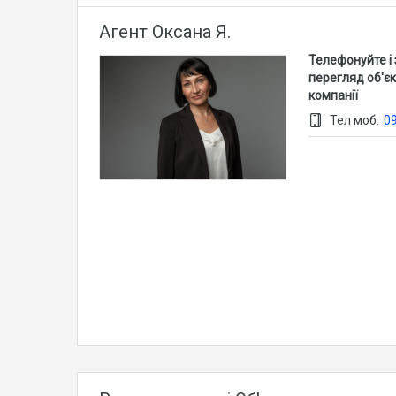
Агент Оксана Я.
Телефонуйте і
перегляд об'єк
компанії
Тел моб.
0