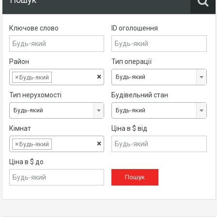
Ключове слово
ID оголошення
Район
Тип операції
×
Будь-який
×
Будь-який
Тип нерухомості
Будівельний стан
Будь-який
Будь-який
Кімнат
Ціна в $ від
×
×
Будь-який
Ціна в $ до