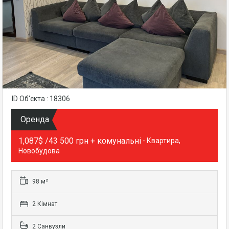
ID Об'єкта : 18306
Оренда
1,087$ /43 500 грн + комунальні
- Квартира,
Новобудова
98 м²
2 Кімнат
2 Санвузли