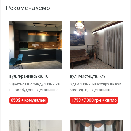
Рекомендуємо
вул. Франківська, 10
вул. Мистецтв, 7/9
Здається в оренду 2 кімн.кв.
Здам 2 кімн. квартиру на вул.
в новобудові…
Детальніше
Мистецтв,…
Детальніше
650$ + комунальні
175$ /7 000 грн + світло