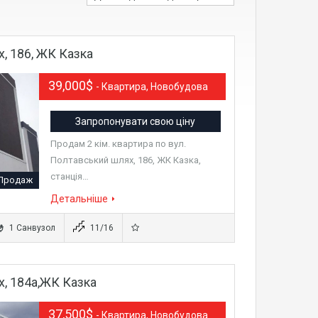
, 186, ЖК Казка
39,000$
- Квартира, Новобудова
Запропонувати свою ціну
Продам 2 кім. квартира по вул.
Полтавський шлях, 186, ЖК Казка,
станція…
Продаж
Детальніше
1 Санвузол
11/16
х, 184а,ЖК Казка
37,500$
- Квартира, Новобудова