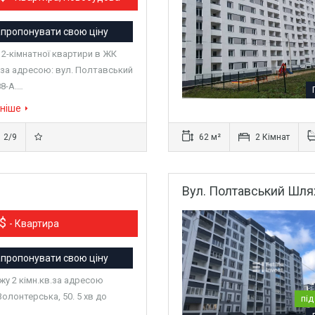
пропонувати свою ціну
2-кімнатної квартири в ЖК
 за адресою: вул. Полтавський
88-А.…
ніше
2/9
62 м²
2 Кімнат
Вул. Полтавський Шлях
0$
- Квартира
пропонувати свою ціну
жу 2 кімн.кв.за адресою
Волонтерська, 50. 5 хв до
під