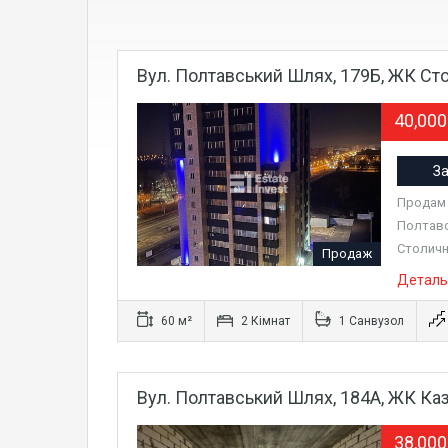
Вул. Полтавський Шлях, 179Б, ЖК Ст
40,00
За
Продам 2
Полтавс
Столичн
Продаж
Деталь
60 м²
2 Кімнат
1 Санвузол
Вул. Полтавський Шлях, 184А, ЖК Ка
38,00