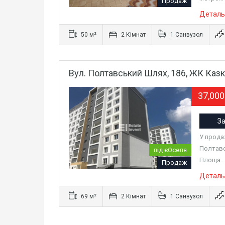
Продаж
Деталь
50 м²
2 Кімнат
1 Санвузол
Вул. Полтавський Шлях, 186, ЖК Каз
37,00
За
У продаж
Полтавс
під єОселя
Площа
Продаж
Деталь
69 м²
2 Кімнат
1 Санвузол