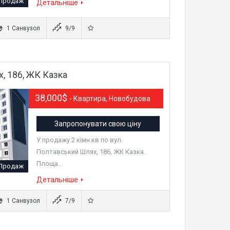
Продаж
Детальніше
1 Санвузол
9/9
, 186, ЖК Казка
38,000$
- Квартира, Новобудова
Запропонувати свою ціну
У продажу 2 кімн.кв по вул.
Полтавський Шлях, 186, ЖК Казка.
Площа…
Продаж
Детальніше
1 Санвузол
7/9