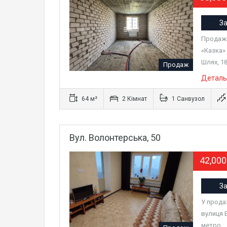
За
Продаж 
«Казка»
Шлях, 1
Продаж
Деталь
64 м²
2 Кімнат
1 Санвузол
Вул. Волонтерська, 50
42,00
За
У прода
вулиця 
метро…