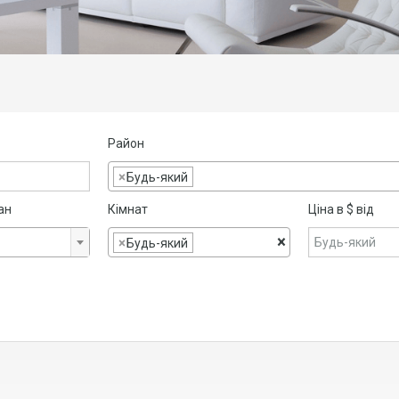
Район
×
Будь-який
ан
Кімнат
Ціна в $ від
×
×
Будь-який