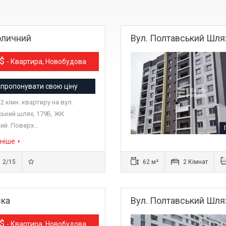
оличний
Вул. Полтавський Шлях
0$
- Квартира, Новобудова
пропонувати свою ціну
 кімн. квартиру на вул.
ький шлях, 179Б, ЖК
ий. Поверх…
ніше
2/15
62 м²
2 Кімнат
зка
Вул. Полтавський Шля
0$
- Квартира, Новобудова