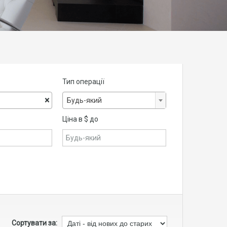
Тип операції
×
Будь-який
Ціна в $ до
Сортувати за: