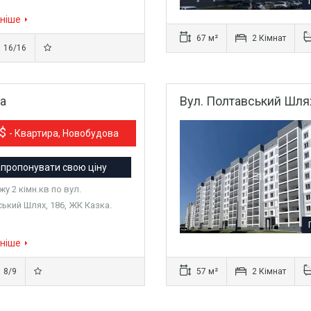
ніше
67 м²
2 Кімнат
16/16
ка
Вул. Полтавський Шлях
0$
- Квартира, Новобудова
пропонувати свою ціну
у 2 кімн.кв по вул.
ький Шлях, 186, ЖК Казка.
…
ніше
8/9
57 м²
2 Кімнат