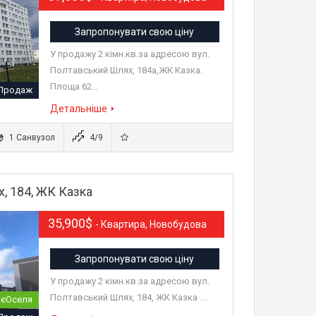
Запропонувати свою ціну
У продажу 2 кімн.кв.за адресою вул.
Полтавський Шлях, 184а,ЖК Казка.
Площа 62…
Продаж
Детальніше
1 Санвузол
4/9
, 184, ЖК Казка
35,900$
- Квартира, Новобудова
Запропонувати свою ціну
У продажу 2 кімн.кв.за адресою вул.
Полтавський Шлях, 184, ЖК Казка .…
 єОселя