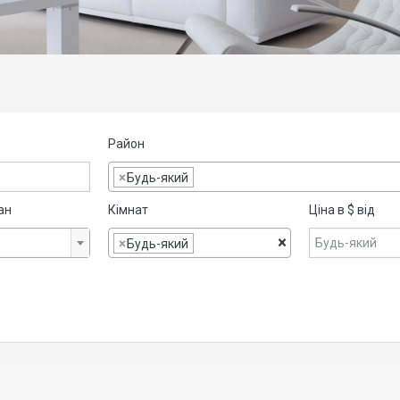
Район
×
Будь-який
ан
Кімнат
Ціна в $ від
×
×
Будь-який