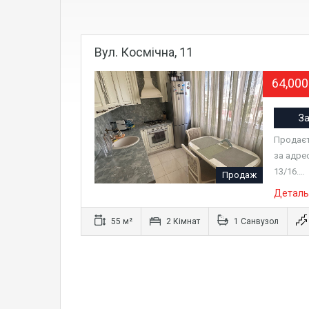
Вул. Космічна, 11
64,00
За
Продаєт
за адре
13/16.…
Продаж
Деталь
55 м²
2 Кімнат
1 Санвузол