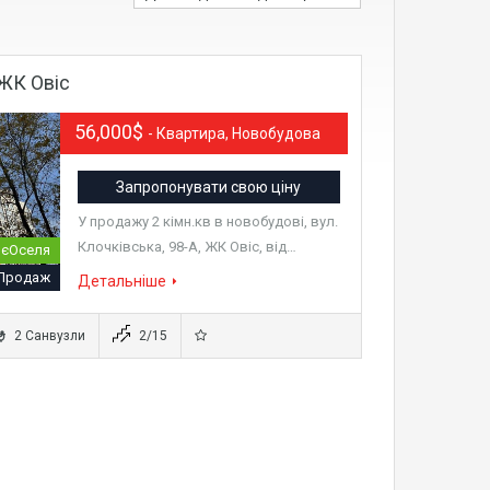
 ЖК Овіс
56,000$
- Квартира, Новобудова
Запропонувати свою ціну
У продажу 2 кімн.кв в новобудові, вул.
Клочківська, 98-А, ЖК Овіс, від…
 єОселя
Продаж
Детальніше
2 Санвузли
2/15