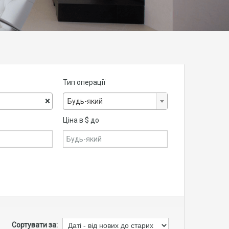
Тип операції
×
Будь-який
Ціна в $ до
Сортувати за: