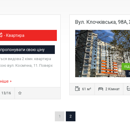
Вул. Клочківська, 98А,
0$
- Квартира
пропонувати свою ціну
ься видова 2 кімн. квартира
сою вул. Космічна, 11. Поверх
під
ніше
61 м²
2 Кімнат
13/16
1
2