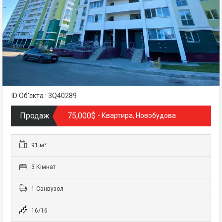
ID Об'єкта : 3Q40289
Продаж
75,000$
- Квартира, Новобудова
91 м²
3 Кімнат
1 Санвузол
16/16