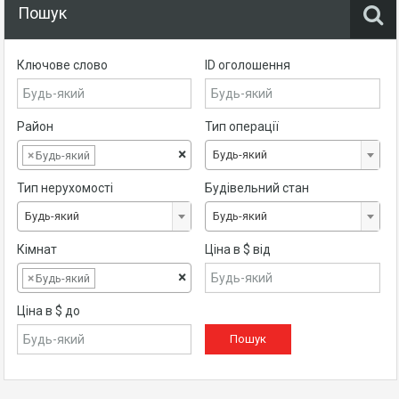
Пошук
Ключове слово
ID оголошення
Район
Тип операції
×
Будь-який
×
Будь-який
Тип нерухомості
Будівельний стан
Будь-який
Будь-який
Кімнат
Ціна в $ від
×
×
Будь-який
Ціна в $ до