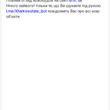
Повний огляд новобудов на сайті
ei.in. ua
Нічого зайвого! тільки те, що Ви шукаєте під рукою.
t.me/Kharkivestate_bot
повідомить Вас про всі нові
об’єкти.