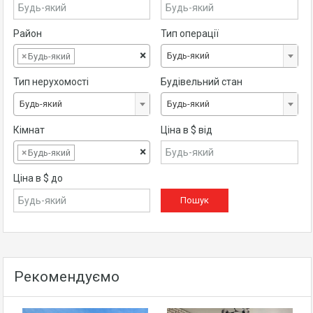
Район
Тип операції
×
Будь-який
×
Будь-який
Тип нерухомості
Будівельний стан
Будь-який
Будь-який
Кімнат
Ціна в $ від
×
×
Будь-який
Ціна в $ до
Рекомендуємо