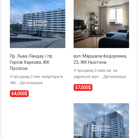
Пр. Льва Ландау / пр.
вул. Маршала Федоренка,
Героїв Харкова, ЖК
23, ЖК Ньютона
Пролісок
У продажу 2 кімн.кв. за
У продажу 2 кім. квартира в
адресою вул.…
Детальніше
ЖК…
Детальніше
57,000$
64,000$