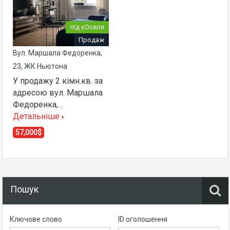
під єОселя
Продаж
Вул. Маршала Федоренка,
23, ЖК Ньютона
У продажу 2 кімн.кв. за
адресою вул. Маршала
Федоренка,…
Детальніше
57,000$
Пошук
Ключове слово
ID оголошення