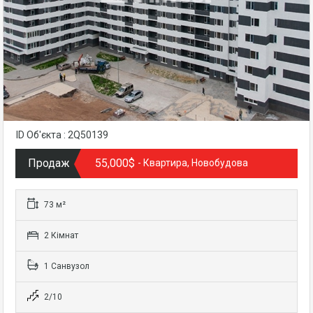
ID Об'єкта : 2Q50139
Продаж
55,000$
- Квартира, Новобудова
73 м²
2 Кімнат
1 Санвузол
2/10