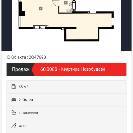
ID Об'єкта : 2Q47690
Продаж
60,000$
- Квартира, Новобудова
65 м²
2 Кімнат
1 Санвузол
4/15