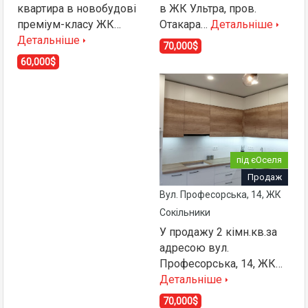
квартира в новобудові
в ЖК Ультра, пров.
преміум-класу ЖК…
Отакара…
Детальніше
Детальніше
70,000$
60,000$
під єОселя
Продаж
Вул. Професорська, 14, ЖК
Сокільники
У продажу 2 кімн.кв.за
адресою вул.
Професорська, 14, ЖК…
Детальніше
70,000$