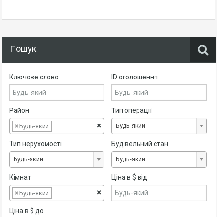
Пошук
Ключове слово
ID оголошення
Район
Тип операції
×
Будь-який
×
Будь-який
Тип нерухомості
Будівельний стан
Будь-який
Будь-який
Кімнат
Ціна в $ від
×
×
Будь-який
Ціна в $ до