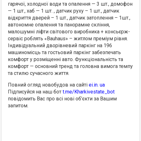
гарячої, холодної води та опалення — 3 шт., домофон
— 1 шт., хаб — 1 шт. , датчик руху – 1 шт., датчик
відкриття дверей – 1 шт., датчик затоплення – 1шт.,
автономне опалення та панорамне скління,
малошумні ліфти світового виробника + консьєрж-
сервіс роблять «Bauhaus» – житлом преміум рівня.
Індивідуальний дворівневий паркінг на 196
машиномісць та гостьовий паркінг забезпечать
комфорт у розміщенні авто. Функціональність та
комфорт — основний тренд та головна вимога темпу
та стилю сучасного життя.
Повний огляд новобудов на сайті
ei.in. ua
Підписуйся на наш бот
t.me/Kharkivestate_bot
повідомить Вас про всі нові об’єкти за Вашим
запитом.