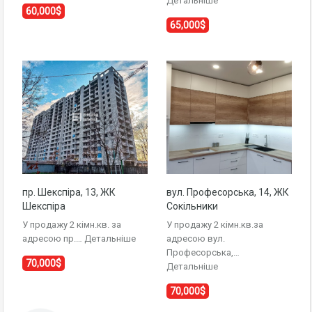
Детальніше
60,000$
65,000$
пр. Шекспіра, 13, ЖК
вул. Професорська, 14, ЖК
Шекспіра
Сокільники
У продажу 2 кімн.кв. за
У продажу 2 кімн.кв.за
адресою пр.…
Детальніше
адресою вул.
Професорська,…
70,000$
Детальніше
70,000$