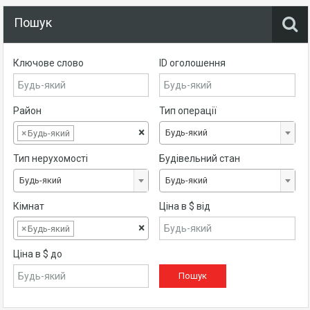
Пошук
Ключове слово
ID оголошення
Район
Тип операції
×
Будь-який
×
Будь-який
Тип нерухомості
Будівельний стан
Будь-який
Будь-який
Кімнат
Ціна в $ від
×
×
Будь-який
Ціна в $ до