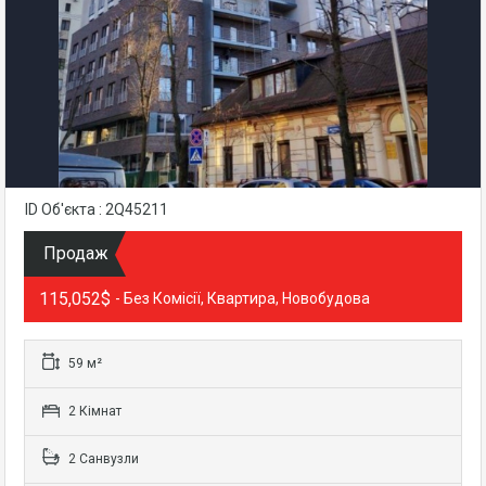
ID Об'єкта : 2Q45211
Продаж
115,052$
- Без Комісії, Квартира, Новобудова
59 м²
2 Кімнат
2 Санвузли