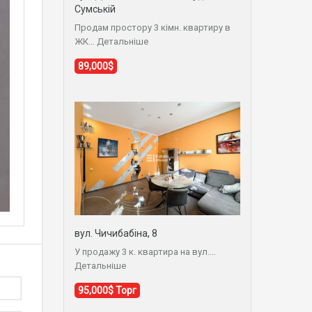
Сумській
Продам простору 3 кімн. квартиру в
ЖК…
Детальніше
89,000$
вул. Чичибабіна, 8
У продажу 3 к. квартира на вул.…
Детальніше
95,000$ Торг