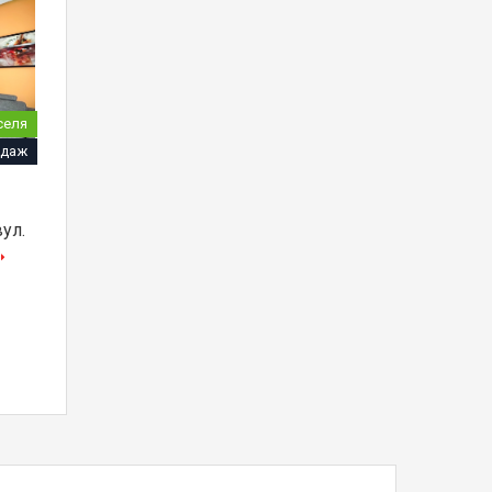
селя
даж
вул.