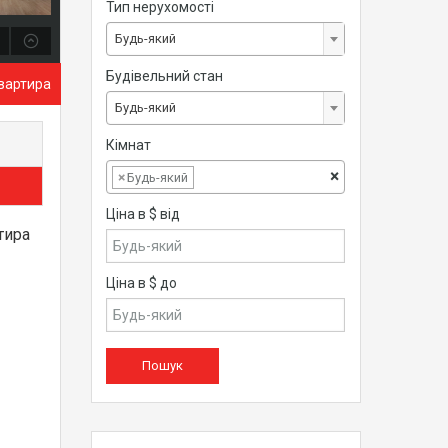
Тип нерухомості
Будь-який
Будівельний стан
вартира
Будь-який
Кімнат
×
×
Будь-який
Ціна в $ від
тира
Ціна в $ до