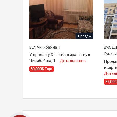
Продаж
Вул. Чичибабіна, 1
Вул. Ди
Сумськ
У продажу 3 к. квартира на вул.
Чичибабіна, 1.…
Детальніше
Продам
кварт
80,000$ Торг
Детал
89,000