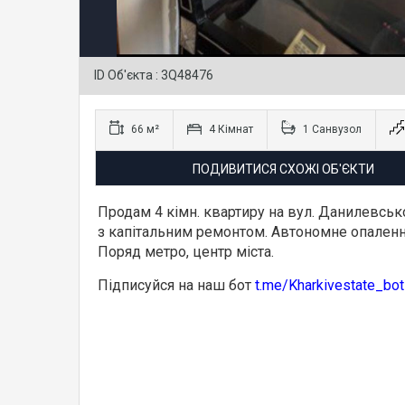
ID Об'єкта : 3Q48476
66 м²
4 Кімнат
1 Санвузол
ПОДИВИТИСЯ СХОЖІ ОБ'ЄКТИ
Продам 4 кімн. квартиру на вул. Данилевсько
з капітальним ремонтом. Автономне опаленн
Поряд метро, центр міста.
Підписуйся на наш бот
t.me/Kharkivestate_bot