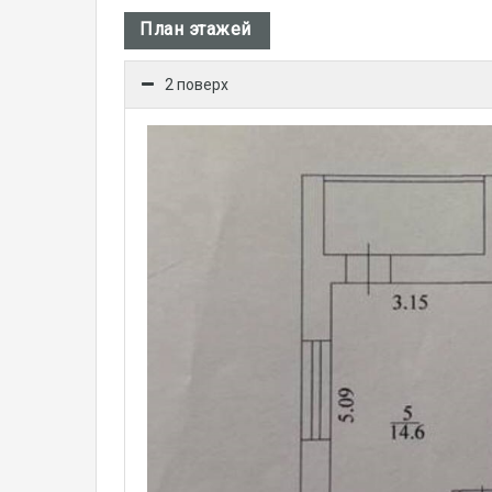
План этажей
2 поверх