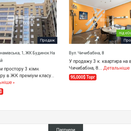
під єО
Продаж
Про
намівська, 1, ЖК Будинок На
Вул. Чичибабіна, 8
ій
У продажу 3 к. квартира на 
Чичибабіна, 8.…
Детальніше
 простору 3 кімн.
иру в ЖК преміум класу…
95,000$ Торг
ьніше
$
Партнери