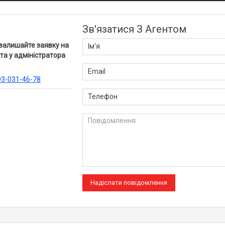
Зв'язатися З Агентом
 залишайте заявку на
та у адміністратора
93-031-46-78