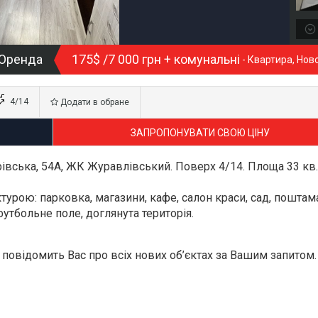
Оренда
175$ /7 000 грн + комунальні
- Квартира, Нов
4/14
Додати в обране
ЗАПРОПОНУВАТИ СВОЮ ЦІНУ
рівська, 54А, ЖК Журавлівський. Поверх 4/14. Площа 33 кв.
турою: парковка, магазини, кафе, салон краси, сад, поштам
футбольне поле, доглянута територія.
повідомить Вас про всіх нових об’єктах за Вашим запитом.