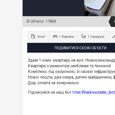
ID Об'єкта : 17868
33 м²
1 Кімната
1 Санвузол
ПОДИВИТИСЯ СХОЖІ ОБ'ЄКТИ
Здам 1 кімн. квартиру на вул. Новоолександ
Квартира з ремонтом ,меблями та технікой.
Комплекс під охороною, зі своєю інфраструк
Нової пошти, два озера, дитячі майданчики, 
Дод. оплата за комунальні.
Підписуйся на наш бот
t.me/Kharkivestate_bot