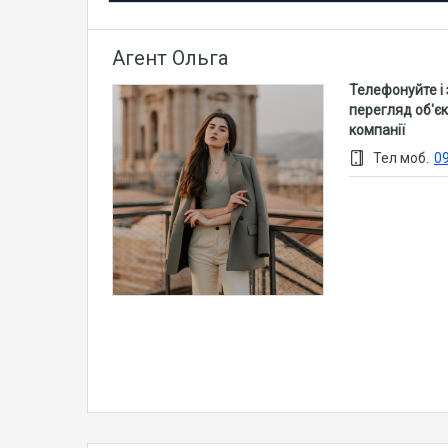
Агент Ольга
Телефонуйте і
перегляд об'єк
компанії
Тел моб.
0