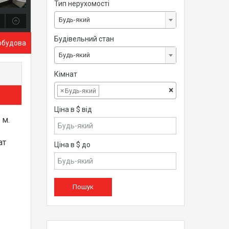
Тип нерухомості
Будь-який
Будівельний стан
обудова
Будь-який
Кімнат
×
×
Будь-який
Ціна в $ від
 м.
ат
Ціна в $ до