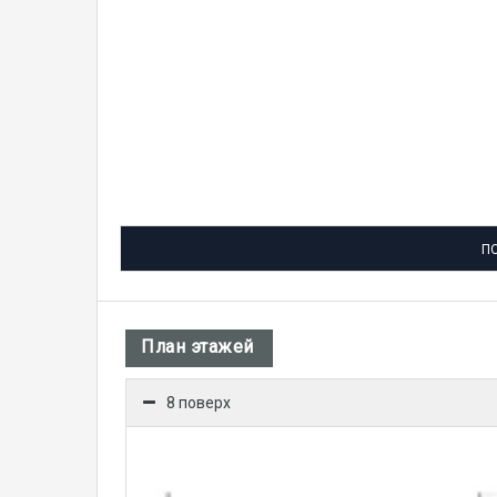
П
План этажей
8 поверх