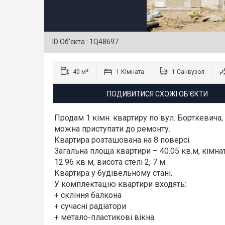
ID Об'єкта : 1Q48697
40 м²
1 Кімната
1 Санвузол
ПОДИВИТИСЯ СХОЖІ ОБ'ЄКТИ
Продам 1 кімн. квартиру по вул. Борткевича
можна приступати до ремонту.
Квартира розташована на 8 поверсі.
Загальна площа квартири – 40.05 кв.м, кімнат
12.96 кв м, висота стелі 2, 7 м.
Квартира у будівельному стані.
У комплектацію квартири входять:
+ скління балкона
+ сучасні радіатори
+ метало-пластикові вікна